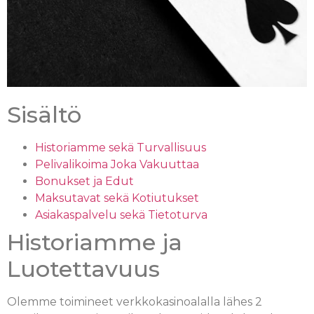
Sisältö
Historiamme sekä Turvallisuus
Pelivalikoima Joka Vakuuttaa
Bonukset ja Edut
Maksutavat sekä Kotiutukset
Asiakaspalvelu sekä Tietoturva
Historiamme ja
Luotettavuus
Olemme toimineet verkkokasinoalalla lähes 2