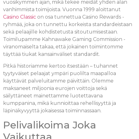
vuosikymmen ajan, mikä tekee meidät yhden alan
vanhimmista toimijoista. Vuonna 1999 aloittanut
Casino Classic
on osa tunnettua Casino Rewards -
ryhmää, joka on tunnettu korkeista standardeistaan
sekä pelaajille kohdistetusta sitoutumisestaan.
Toimilupamme Kahnawake Gaming Commission -
viranomaiselta takaa, että jokainen toimintomme
täyttää tiukat kansainväliset standardit.
Pitkä historiamme kertoo itsestään – tuhannet
tyytyväiset pelaajat ympäri puolilta maapalloa
käyttävät palveluitamme päivittäin. Olemme
maksaneet miljoonia eurojen voittoja sekä
säilyttäneet mainettamme luotettavana
kumppanina, mikä kunnioittaa rehellisyyttä ja
läpinäkyvyyttä jokaisessa toiminnassaan.
Pelivalikoima Joka
Vaikuttaa