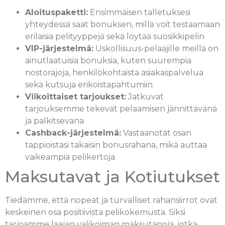
Aloituspaketti:
Ensimmäisen talletuksesi
yhteydessä saat bonuksen, millä voit testaamaan
erilaisia pelityyppejä sekä löytää suosikkipelin
VIP-järjestelmä:
Uskollisuus-pelaajille meillä on
ainutlaatuisia bonuksia, kuten suurempia
nostorajoja, henkilökohtaista asiakaspalvelua
sekä kutsuja erikoistapahtumiin
Viikoittaiset tarjoukset:
Jatkuvat
tarjouksemme tekevät pelaamisen jännittävänä
ja palkitsevana
Cashback-järjestelmä:
Vastaanotat osan
tappioistasi takaisin bonusrahana, mikä auttaa
vaikeampia pelikertoja
Maksutavat ja Kotiutukset
Tiedämme, että nopeat ja turvalliset rahansiirrot ovat
keskeinen osa positiivista pelikokemusta. Siksi
tarjoamme laajan valikoiman maksutapoja, jotka