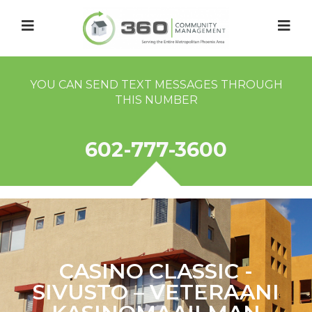
YOU CAN SEND TEXT MESSAGES THROUGH
THIS NUMBER
602-777-3600
CASINO CLASSIC -
SIVUSTO – VETERAANI